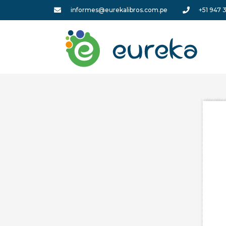
informes@eurekalibros.com.pe
+51 947 