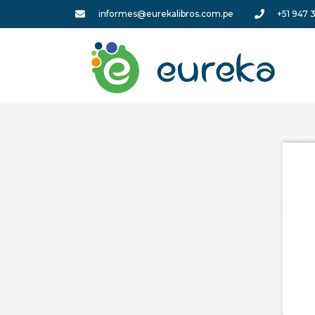
informes@eurekalibros.com.pe
+51 947 