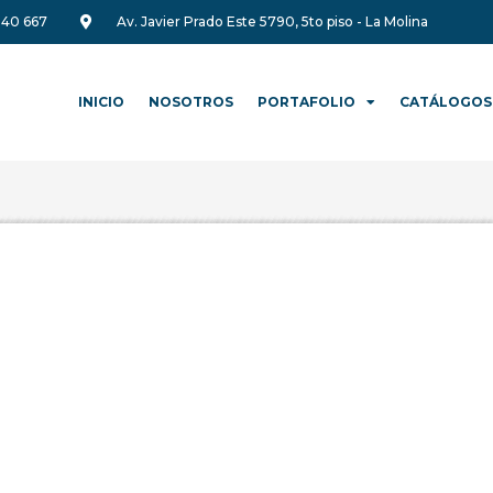
340 667
Av. Javier Prado Este 5790, 5to piso - La Molina
INICIO
NOSOTROS
PORTAFOLIO
CATÁLOGOS