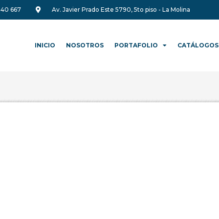
340 667
Av. Javier Prado Este 5790, 5to piso - La Molina
INICIO
NOSOTROS
PORTAFOLIO
CATÁLOGOS