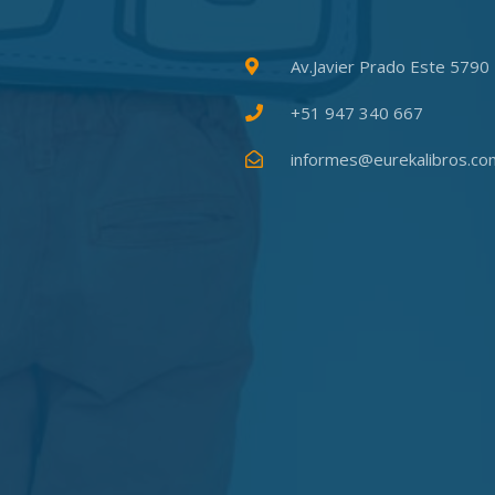
Av.Javier Prado Este 5790 
+51 947 340 667
informes@eurekalibros.co