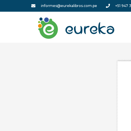
informes@eurekalibros.com.pe
+51 947 