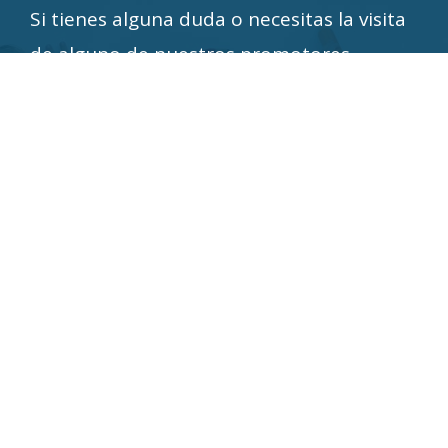
Si tienes alguna duda o necesitas la visita
de alguno de nuestros promotores,
¡ponte en contacto con nosotros!
CONTÁCTANOS A TRAVÉS DE:
Los Lúcumos 178
La Molina-Lima
Perú
+51 947 340 667
informes@eurekalibros.com.pe
SÍGUENOS EN NUESTRAS REDES SOCIALES
/EditorialEurekaPeru
/EditorialEurekaPeru