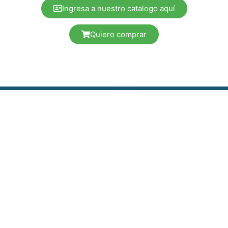
Ingresa a nuestro catalogo aquí
Quiero comprar
¿TE INTERESÓ NUESTRA PROPUESTA?
Contáctanos
Si tienes alguna duda o necesitas la visita
de alguno de nuestros promotores,
¡ponte en contacto con nosotros!