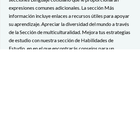
expresiones comunes adicionales. La sección Más
información incluye enlaces a recursos útiles para apoyar
su aprendizaje. Apreciar la diversidad del mundo a través
de la Sección de multiculturalidad. Mejora tus estrategias
de estudio con nuestra sección de Habilidades de
Estudio, en en el que encontrarás consejos para un
aprendizaje más efectivo.
Concluya cada módulo con la revisión activa. Encuentre
práctica adicional en el integrado libro de trabajo y
pruebe lo que sabe con un examen de módulo.
El viaje de aprendizaje de idiomas es mejor con BAE, a tu
lado.