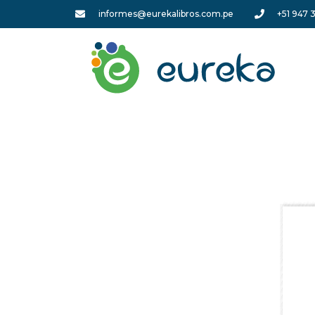
informes@eurekalibros.com.pe
+51 947 