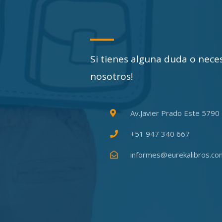
Si tienes alguna duda o nece
nosotros!
Av.Javier Prado Este 5790 
+51 947 340 667
informes@eurekalibros.co