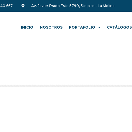
340 667
Av. Javier Prado Este 5790, 5to piso - La Molina
INICIO
NOSOTROS
PORTAFOLIO
CATÁLOGOS