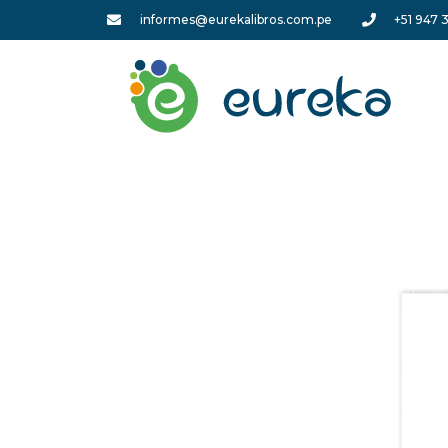
informes@eurekalibros.com.pe
+51 947 