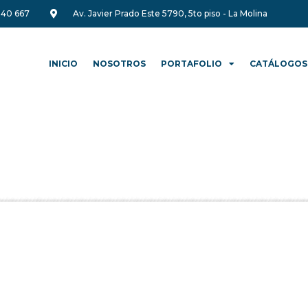
340 667
Av. Javier Prado Este 5790, 5to piso - La Molina
INICIO
NOSOTROS
PORTAFOLIO
CATÁLOGOS