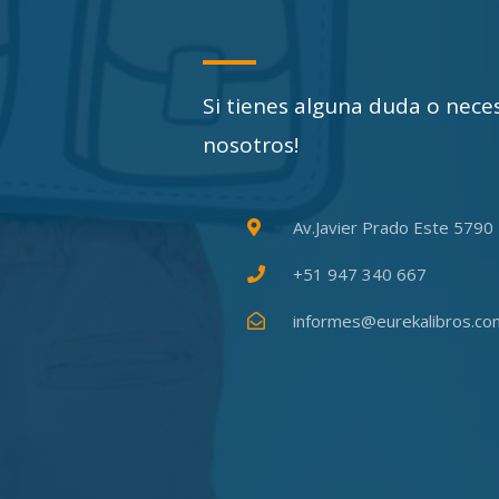
Si tienes alguna duda o nece
nosotros!
Av.Javier Prado Este 5790 
+51 947 340 667
informes@eurekalibros.co